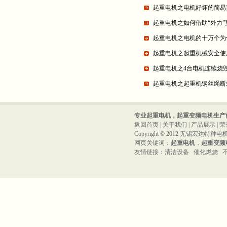
起重电机之电机好坏的简易
起重电机之如何借助“外力
起重电机之电机的十万个为
起重电机之起重机械安全使
起重电机之4台电机连续烧
起重电机之起重机钢丝绳断
专业
起重电机
，
起重变频电机
生产
返回首页
|
关于我们
|
产品展示
|
荣
Copyright © 2012 无锡宏达特种电
网页关键词：
起重电机
，
起重变频
友情链接：
清洁设备
催化燃烧