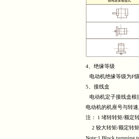
4、绝缘等级
电动机绝缘等级为F级
5、接线盒
电动机定子接线盒根
电动机的机座号与转速
注： 1 堵转转矩/额定
2 较大转矩/额定转矩
Note:1 Block turnning t