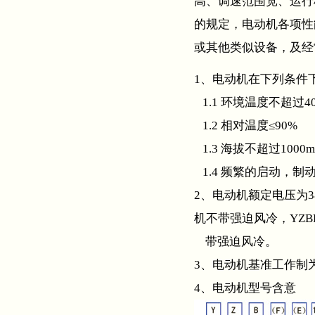
高、调速范围宽、运行稳
的规定，电动机各项性
或其
他类似设备，及经
1、电动机在下列条件
1.1 环境温度不超过
1.2 相对温度≤90%
1.3 海拔不超过1000m
1.4 频繁的启动，
2、电动机额定电压为38
机不带强迫风冷，YZB
带强迫风冷。
3、电动机基准工作制为S
4、电动机型号含意