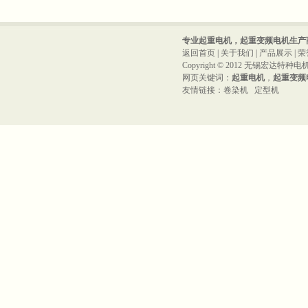
专业
起重电机
，
起重变频电机
生产
返回首页
|
关于我们
|
产品展示
|
荣
Copyright © 2012 无锡宏达特种电
网页关键词：
起重电机
，
起重变频
友情链接：
卷染机
定型机