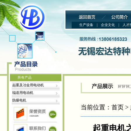
生产设备
|
企业文化
|
人才
所有产品
起重及冶金用电动机
辊道用电动机
防爆电机
当前位置：
首页
>
起重电机