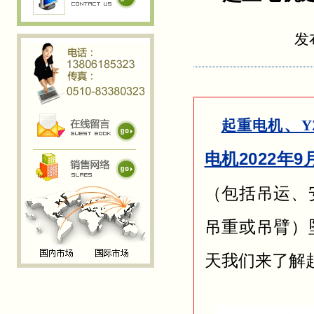
发布
、
起重电机
电机2022年9
（包括吊运、
吊重或吊臂）
天我们来了解