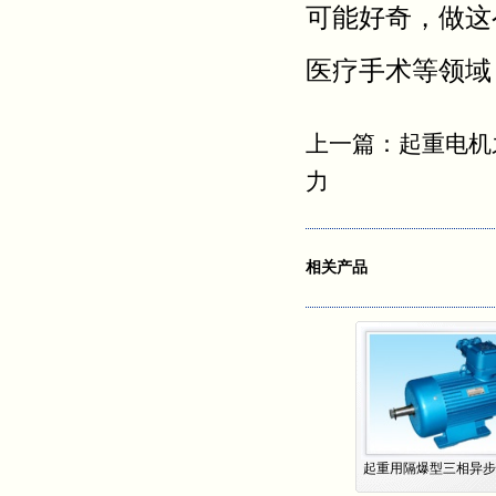
可能好奇，做这
医疗手术等领域
上一篇：
起重电机
力
相关产品
起重用隔爆型三相异步