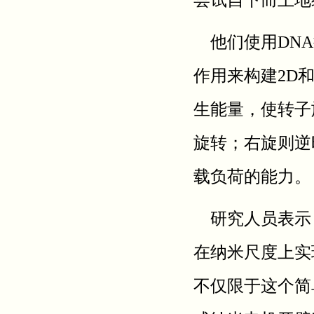
他们使用DN
作用来构建2D
生能量，使转子
旋转；右旋则逆
载负荷的能力。
研究人员表示
在纳米尺度上实
不仅限于这个简