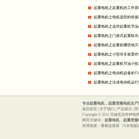
起重电机之起重机的工作原
起重电机之电机选型的依据
起重电机之这些起重机节油
起重电机之门座式起重机吊
起重电机之起重机哪些地方
起重电机之小型吊车装置作
起重电机之起重机节油小技
起重电机之电动机必备的1
起重电机之论述电动机运行
专业
起重电机
，
起重变频电机
生产
返回首页
|
关于我们
|
产品展示
|
荣
Copyright © 2012 无锡宏达特种电
网页关键词：
起重电机
，
起重变频
友情链接：
重载连接器
污水电磁